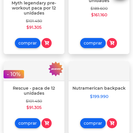
unidades
Myth legendary pre-
workout paca por 12
$189.600
unidades
$161.160
$101.450
$91.305
comprar
comprar
¡NUEVO!
- 10%
Rescue - paca de 12
Nutramerican backpack
unidades
$199.990
$101.450
$91.305
comprar
comprar