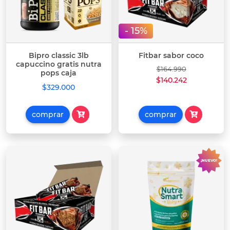
- 15%
Bipro classic 3lb
Fitbar sabor coco
capuccino gratis nutra
$164.990
pops caja
$140.242
$329.000
comprar
comprar
¡NUEVO!