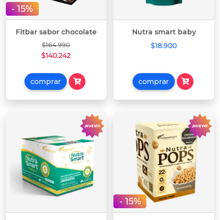
- 15%
Fitbar sabor chocolate
Nutra smart baby
$164.990
$18.900
$140.242
comprar
comprar
¡NUEVO!
¡NUEVO!
- 15%