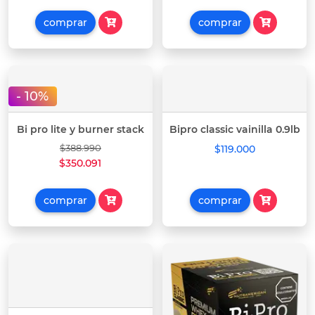
comprar
comprar
- 10%
Bi pro lite y burner stack
Bipro classic vainilla 0.9lb
$388.990
$119.000
$350.091
comprar
comprar