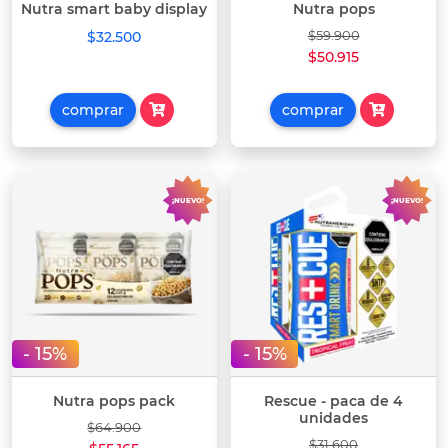
Nutra smart baby display
Nutra pops
$32.500
$59.900
$50.915
comprar
comprar
¡NUEVO!
¡NUEVO!
- 15%
- 15%
Nutra pops pack
Rescue - paca de 4
unidades
$64.900
$31.600