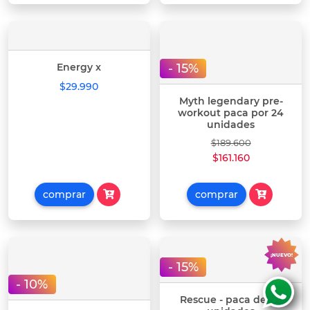
- 15%
Energy x
$29.990
Myth legendary pre-
workout paca por 24
unidades
$189.600
$161.160
comprar
comprar
¡NUEVO!
- 15%
- 10%
Rescue - paca de 24