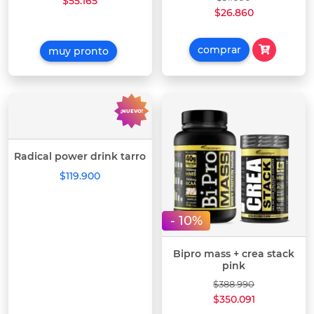
$55.165
$26.860
comprar
muy pronto
¡NUEVO!
Radical power drink tarro
$119.900
- 10%
Bipro mass + crea stack
pink
$388.990
$350.091