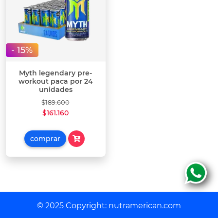
- 15%
Myth legendary pre-
workout paca por 24
unidades
$189.600
$161.160
comprar
© 2025 Copyright:
nutramerican.com